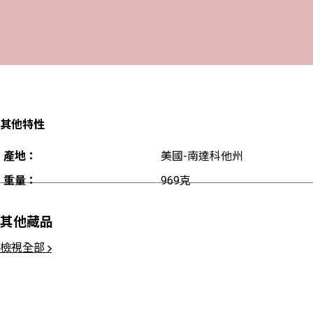
其他特性
產地：
美國-南達科他州
重量：
969克
其他藏品
檢視全部