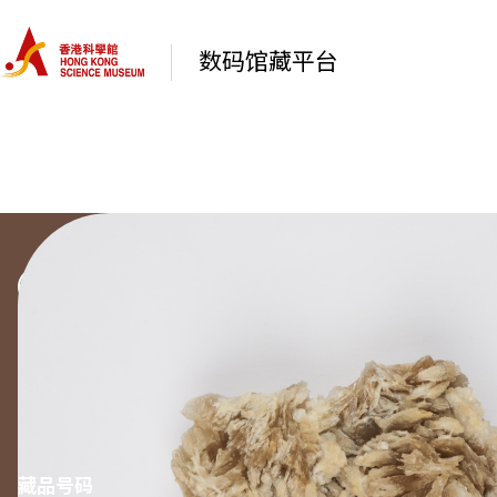
数码馆藏平台
返回类型
矿物和岩石
重晶石
藏品号码