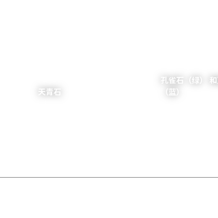
孔雀石（绿） 
天青石
（蓝）