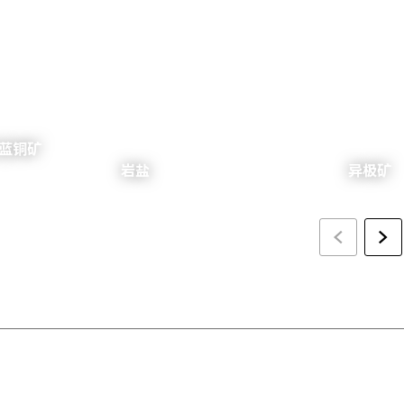
和蓝铜矿
岩盐
异极矿