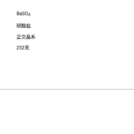
BaSO
4
硫酸盐
正交晶系
252克